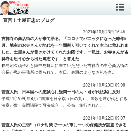
直言！土屋正忠のブログ
2021年10月23日 16:46
吉祥寺の商店街の人が来て語る。「コロナでパニックになった昨年5
月、地主のお寺さんが地代を一年間割り引いてくれて本当に救われま
した。土屋さんが働きかけてくれたお蔭です」ー私は、お寺さんが吉
祥寺を思う心から出た篤志です、と答えた
長島昭久頑張れと陣中見舞いに来ていただいた吉祥寺の中心商店街の
会長が私の事務所に寄られて、本日、表題のようなお礼を言.....
2021年10月23日 09:08
菅直人氏、日本国への忠誠心に疑問ー日の丸・君が代法案に反対
平成11(1999)年8月に国旗を日章旗（日の丸）、国歌を君が代とする
法案が衆・参両議院で可決成立し、公布、施行された。...
2021年10月22日 09:07
菅直人氏の主張‼コロナ対策で一つの市に一つの保健所が設置できる