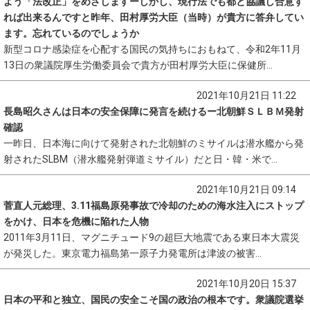
よう「法改正」をめざしますーしかし、現行法でも都と協議し合意す
れば出来るんですと昨年、田村厚労大臣（当時）が貴方に答弁してい
ます。忘れているのでしょうか
新型コロナ感染症を心配する国民の気持ちにおもねて、令和2年11月
13日の衆議院厚生労働委員会で貴方が田村厚労大臣に保健所...
2021年10月21日 11:22
長島昭久さんは日本の安全保障に発言を続けるー北朝鮮ＳＬＢＭ発射
確認
一昨日、日本海に向けて発射された北朝鮮のミサイルは潜水艦から発
射されたSLBM（潜水艦発射弾道ミサイル）だと日・韓・米で...
2021年10月21日 09:14
菅直人元総理、3.11福島原発事故で冷却のための海水注入にストップ
をかけ、日本を危機に陥れた人物
2011年3月11日、マグニチュード9の超巨大地震である東日本大震災
が発災した。東京電力福島第一原子力発電所は津波の被害...
2021年10月20日 15:37
日本の平和と独立、国民の安全こそ国の政治の根本です。衆議院選挙