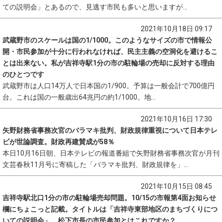
ての説明会」とあるので、見逃す市民も多いと思いますが...
2021年10月18日 09:17
武蔵野市のスケールは国の1/1000。このようなサイズの市で情報公
開・市民参加が十分に行われなければ、民主主義の空洞化を避けるこ
とは出来ない。私が吉祥寺駅1分の市の駐輪場の売却に反対する理由
のひとつです
武蔵野市は人口14万人で日本国の1/900。予算は一般会計で700億円
台。これは国の一般歳出64兆円の約1/1000。地...
2021年10月16日 17:30
矢野財務省事務次官のバラマキ批判、財政規律重視について日本テレ
ビが世論調査。財政再建賛成が58％
本日10月16日朝、日本テレビの報道番組で矢野財務省事務次官が月刊
文芸春秋11月号に寄稿した「バラマキ批判、財政規律を」...
2021年10月15日 08:45
吉祥寺駅北口1分の市の駐輪場売却問題。10/15の市報第4面お知らせ
欄にちょこっと記載。タイトルは「吉祥寺東部地区のまちづくりにつ
いての説明会」。松下市長の市民参加とはこれですか？