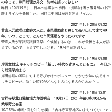
の今こそ、岸田総理は外交・防衛を語って欲しい
昨日（10月19日）、日本の総選挙の初日に北朝鮮は潜水艦発射の中距
離ミサイルを発射した。 同時に中国は極超音速ミサイル...
2021年10月20日 09:32
菅直人元総理は虚飾の人だ。市民運動家と称して売り出して来て40
年、いつ、どこで、どんな市民運動をやったのですか
菅直人氏が衆議院議員選挙に立候補するのは、これが最後と本人が訴
えているので、あえて申し上げる。 1974年日本婦人...
2021年10月19日 09:08
岸田文雄流 キャッチコピー「新しい時代を皆さんとともに」 今日か
ら総選挙始まる
岸田総理の国民に対する呼びかけのポスター、なかなか味のあるキャ
ッチコピーだ。新しい時代がどんなものになるのかこれから.....
2021年10月18日 12:01
吉祥寺駅北口駐輪場売却説明会 10月27日（水）午後6時30分から
武蔵野公会堂
10/15号の市報4面お知らせ欄に「吉祥寺東部地区のまちづくりについ