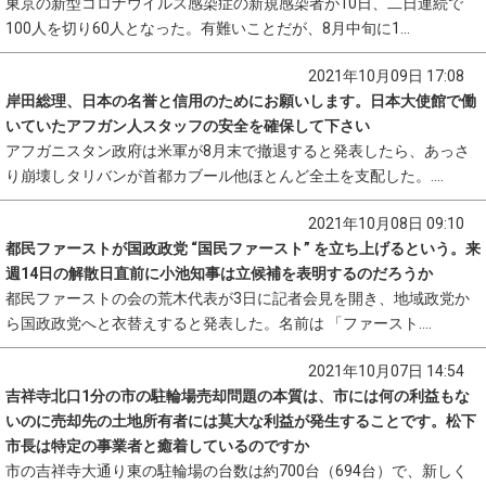
東京の新型コロナウイルス感染症の新規感染者が10日、二日連続で
100人を切り60人となった。有難いことだが、8月中旬に1...
2021年10月09日 17:08
岸田総理、日本の名誉と信用のためにお願いします。日本大使館で働
いていたアフガン人スタッフの安全を確保して下さい
アフガニスタン政府は米軍が8月末で撤退すると発表したら、あっさ
り崩壊しタリバンが首都カブール他ほとんど全土を支配した。....
2021年10月08日 09:10
都民ファーストが国政政党 “国民ファースト” を立ち上げるという。来
週14日の解散日直前に小池知事は立候補を表明するのだろうか
都民ファーストの会の荒木代表が3日に記者会見を開き、地域政党か
ら国政政党へと衣替えすると発表した。名前は 「ファースト....
2021年10月07日 14:54
吉祥寺北口1分の市の駐輪場売却問題の本質は、市には何の利益もな
いのに売却先の土地所有者には莫大な利益が発生することです。松下
市長は特定の事業者と癒着しているのですか
市の吉祥寺大通り東の駐輪場の台数は約700台（694台）で、新しく