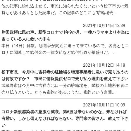
他の記事に紛れ込ませて、市民に知られたくないという松下市長の気
持ちがありありとした記事だ。この記事のどこにも“駐輪場売....
2021年10月14日 12:39
岸田政権に民の声。新型コロナで1年9か月、一律バラマキより本当に
困っている人に救いの手を
本日（14日）解散。総選挙が間近に迫って来ているので、各党ともコ
ロナに関連して給付金の一律支給など給付行政が華盛りだ。 ...
2021年10月12日 14:18
松下市長、今月中に吉祥寺の駐輪場を特定事業者に急いで売り払うの
は何故ですか？ 市民に情報提供ゼロで売り払う理由を教えて下さい
武蔵野市は今月中に吉祥寺北口一分の駐輪場を、隣接の土地所有者に
売り払うという。どうも密約があるようだ。密約という言葉.....
2021年10月11日 10:09
コロナ新規感染者の急激な減衰。第6波は来ないのかな。来なければ
有難い。しかし備えなければならない。専門家の皆さん、教えて下さ
い