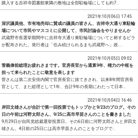
購入する吉祥寺図書館東隣の敷地は全部駐輪場にしても約7...
2021年10月06日 17:45
深沢議員他、市有地売却に賛成の議員の皆さん、吉祥寺大通り東駐輪
場について市民やマスコミに公開して、市民討論会をやりませんか
武蔵野市長選挙期間中に吉祥寺大通り東駐輪場についてと称するビラ
が配布された。発行者は「住み続けられるまち武蔵野へ」政.....
2021年10月05日 09:02
菅義偉前総理お疲れさまです。官房長官から通算9年、権力の中枢を
担って来られたことに敬意を表します
菅さんは第二次安倍内閣で官房長官に抜てきされ、以来8年間官房長
官として、また総理として1年、合計9年の長期にわたって日本...
2021年10月04日 16:46
岸田文雄さんが合計で第一回投票でもトップかと9/23のブログ。その
日の午前は河野太郎さん、9/25に高市早苗さんのことを書きました
9月29日が自民党総裁選挙投票日。その6日前に河野太郎さんと岸田文
雄さん。4日前の25日には高市早苗さんのことをブログで...