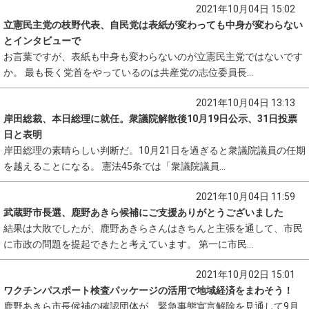
2021年10月04日 15:02
立憲民主党の枝野代表、自民党は表紙が変わっても中身が変わらない
とインタビューで
お言葉ですが、表紙も中身も変わらないのが立憲民主党ではないです
か。 最も長く党首をやっているのは共産党の志位委員長...
2021年10月04日 13:13
岸田総裁、本日総理に就任。衆議院解散後10月19日公示、31日投票
日と表明
岸田総理の素晴らしい判断だ。10月21日を過ぎると衆議院議員の任期
を越えることになる。 憲法45条では「衆議院議員...
2021年10月04日 11:59
武蔵野市長選、鹿野あきら候補にご支援ありがとうございました
結果は大敗でしたが、鹿野あきらさんはきちんと主張を通して、市民
に市政の問題を提起できたと考えています。 第一に市民...
2021年10月02日 15:01
ワクチンパスポート検査パッケージの活用で地域経済をまわそう！
鹿野あきら市長候補の確認団体が、緊急事態宣言解除を見通して9月