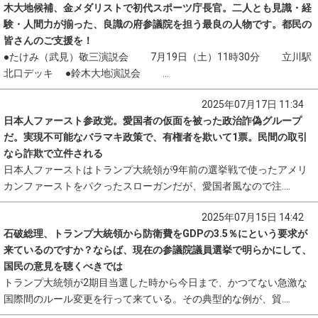
木大地候補、金メダリストで初代スポーツ庁長官。二人とも見識・経
験・人間力が揃った、良識の府参議院を担う最良の人物です。都民の
皆さんのご支援を！
●たけみ（武見）敬三演説会 7月19日（土）11時30分 立川駅
北口デッキ ●鈴木大地演説会 ...
2025年07月17日 11:34
日本人ファースト参政党。愛国者の仮面を被った政治詐偽グループ
だ。実現不可能なバラマキ政策で、有権者を欺いて1票。民間の取引
なら詐欺で立件される
日本人ファーストはトランプ大統領が9年前の選挙戦で使ったアメリ
カンファーストをパクったスローガンだが、愛国者風なので注....
2025年07月15日 14:42
石破総理、トランプ大統領から防衛費をGDPの3.5％にという要求が
来ているのですか？ならば、現在の参議院議員選挙で明らかにして、
国民の意見を聴くべきでは
トランプ大統領が2期目当選した時から今日まで、かつてない急激な
国際間のルール変更を行って来ている。その典型的な例が、貿....