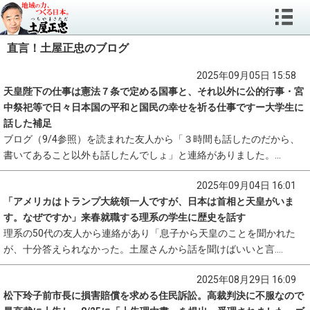
直言！土屋正忠のブログ
2025年09月05日 15:58
天皇陛下の仕事は憲法７条で定める国事と、それ以外に公的行事・宮
中祭祀等で日々日本国の平和と国民の幸せを祈る仕事ですー大学生に
話した補足
ブログ（9/4参照）を読まれた友人から「３時間も話したのだから、
書いてあること以外も話したんでしょ」と連絡がありました。...
2025年09月04日 16:01
「アメリカはトランプ大統領一人ですが、日本は首相と天皇がいま
す。なぜですか」来春就職する理系の学生に歴史を話す
理系の50代の友人から連絡があり「息子から天皇のことを聞かれた
が、十分答えられなかった。土屋さんから話を聞けばいいと言....
2025年08月29日 16:09
松下玲子前市長に損害賠償を求める住民訴訟。高裁判決に不服なので