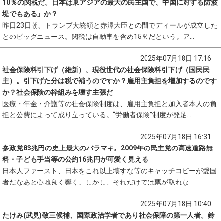
10％の関税だ。日本は東アジアの最大の民主国で、中国に対する防波
堤でもある」か？
昨日23日朝、トランプ大統領と赤澤大臣との間でディールが成立した
とのビッグニュース。関税は自動車を含め15％だという。ア...
2025年07月18日 17:16
社会保険料引下げ（維新）、現役世代の社会保険料引下げ（国民民
主）。引下げた分は税で補うのですか？雇用主負担を増加するのです
か？社会保険の枠組みを壊す主張だ
医療・年金・介護等の社会保険制度は、雇用主負担と加入者本人の負
担と公費によって成り立っている。“労働者保険”制度が発足....
2025年07月18日 16:31
参政党83兆円の史上最大のバラマキ。2009年の民主党の高速道路無
料・子ども手当等の公約16兆円が可愛く見える
日本人ファースト、日本をこれ以上壊すな等のキャッチコピーが愛国
者だなあと心地良く響く。しかし、それだけでは票が取れな.....
2025年07月18日 10:40
たけみ(武見)敬三候補、国際政治学者であり社会保障の第一人者。鈴