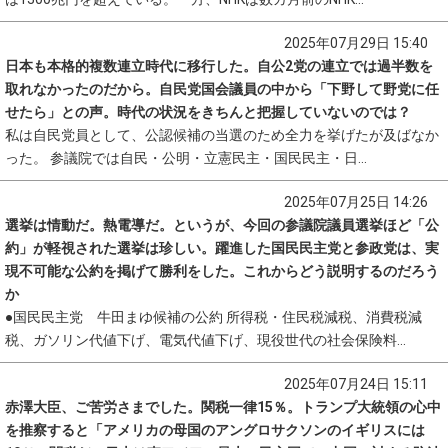
2025年07月29日 15:40
日本も本格的複数連立時代に移行した。自公2党の連立では過半数を
取れなかったのだから。自民党国会議員の中から「下野して野党に任
せたら」との声。時代の状況をきちんと把握していないのでは？
私は自民党員として、公認候補の当選のため全力を挙げたが及ばなか
った。 参議院では自民・公明・立憲民主・国民民主・日...
2025年07月25日 14:26
選挙は情動だ。熱電導だ。というが、今回の参議院議員選挙ほど「公
約」が軽視された選挙は珍しい。躍進した国民民主党と参政党は、実
現不可能な公約を掲げて勝利をした。これからどう説明するのだろう
か
●国民民主党 牛田まゆ候補の公約 所得税・住民税減税、消費税減
税、ガソリン代値下げ、電気代値下げ、現役世代の社会保険料...
2025年07月24日 15:11
赤澤大臣、ご苦労さまでした。関税一律15％。トランプ大統領の心中
を推察すると「アメリカの母国のアングロサクソンのイギリスには