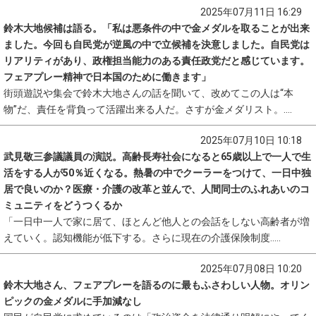
2025年07月11日 16:29
鈴木大地候補は語る。「私は悪条件の中で金メダルを取ることが出来
ました。今回も自民党が逆風の中で立候補を決意しました。自民党は
リアリティがあり、政権担当能力のある責任政党だと感じています。
フェアプレー精神で日本国のために働きます」
街頭遊説や集会で鈴木大地さんの話を聞いて、改めてこの人は“本
物”だ、責任を背負って活躍出来る人だ。さすが金メダリスト。....
2025年07月10日 10:18
武見敬三参議議員の演説。高齢長寿社会になると65歳以上で一人で生
活をする人が50％近くなる。熱暑の中でクーラーをつけて、一日中独
居で良いのか？医療・介護の改革と並んで、人間同士のふれあいのコ
ミュニティをどうつくるか
「一日中一人で家に居て、ほとんど他人との会話をしない高齢者が増
えていく。認知機能が低下する。さらに現在の介護保険制度.....
2025年07月08日 10:20
鈴木大地さん、フェアプレーを語るのに最もふさわしい人物。オリン
ピックの金メダルに手加減なし