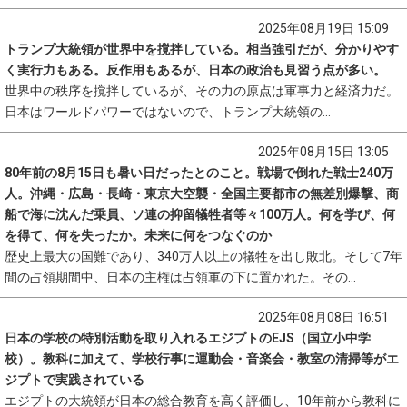
2025年08月19日 15:09
トランプ大統領が世界中を撹拌している。相当強引だが、分かりやす
く実行力もある。反作用もあるが、日本の政治も見習う点が多い。
世界中の秩序を撹拌しているが、その力の原点は軍事力と経済力だ。
日本はワールドパワーではないので、トランプ大統領の...
2025年08月15日 13:05
80年前の8月15日も暑い日だったとのこと。戦場で倒れた戦士240万
人。沖縄・広島・長崎・東京大空襲・全国主要都市の無差別爆撃、商
船で海に沈んだ乗員、ソ連の抑留犠牲者等々100万人。何を学び、何
を得て、何を失ったか。未来に何をつなぐのか
歴史上最大の国難であり、340万人以上の犠牲を出し敗北。そして7年
間の占領期間中、日本の主権は占領軍の下に置かれた。その...
2025年08月08日 16:51
日本の学校の特別活動を取り入れるエジプトのEJS（国立小中学
校）。教科に加えて、学校行事に運動会・音楽会・教室の清掃等がエ
ジプトで実践されている
エジプトの大統領が日本の総合教育を高く評価し、10年前から教科に