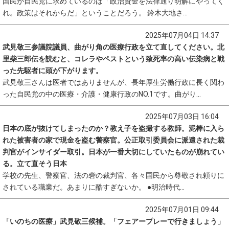
国民が自民党に求めているのは「政治資金を法律通り明解にやってく
れ。政策はそれからだ」ということだろう。 鈴木大地さ...
2025年07月04日 14:37
武見敬三参議院議員、曲がり角の医療行政を立て直してください。北
里柴三郎伝を読むと、コレラやペストという致死率の高い伝染病と戦
った先駆者に頭が下がります。
武見敬三さんは医者ではありませんが、長年厚生労働行政に長く関わ
った自民党の中の医療・介護・健康行政のNO.1です。曲がり...
2025年07月03日 16:04
日本の底が抜けてしまったのか？教え子を盗撮する教師。泥棒に入ら
れた被害者の家で現金を盗む警察官。公正取引委員会に派遣された裁
判官がインサイダー取引。日本が一番大切にしていたものが崩れてい
る。立て直そう日本
学校の先生、警察官、法の砦の裁判官、各々国民から尊敬され頼りに
されている職業だ。あまりに酷すぎないか。 ●明治時代...
2025年07月01日 09:44
「いのちの医療」武見敬三候補。「フェアープレーで行きましょう」