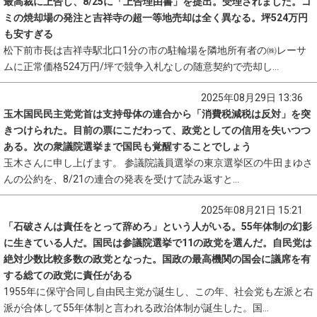
最高裁に上告し、8/25に「上告理由書」を提出。受理されました。ゴ
ミの焼却場の発注と吉祥寺の超一等地売却は全く異なる。坪524万円
も安すぎる
松下前市長は吉祥寺駅北口1分の市の駐輪場を隣地所有者の㈱レーサ
ムに正常価格524万円/坪で競争入札なしの随意契約で売却し...
2025年08月29日 13:36
玉木国民民主党党首は支持母体の連合から「消費税減税は反対」を突
きつけられた。目前の票にこだわって、政党としての信用を失いつつ
ある。次の衆議院選挙まで国民も覚醒することでしょう
玉木さんに申し上げます。 参議院議員選挙の東京選挙区の牛田まゆさ
んの公約を、8/21の連合の発表を受けて読み返すと...
2025年08月21日 15:21
「石破さんは責任をとって辞めろ」という人がいる。55年体制の幻影
に生きている人だ。国民は参議院選挙で11の政党を選んだ。自民党は
絶対少数比較多数の政党となった。国政の最高機関の国会に議席を有
する総ての政党に責任がある
1955年に保守合同し自由民主党が誕生し、この年、社会党も左派と右
派が合体して55年体制と言われる政治体制が誕生した。国...