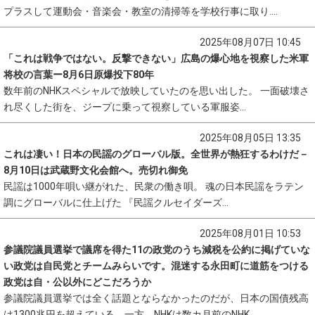
プラスして運動会・音楽会・教室の清掃等を学校行事に取り....
2025年08月07日 10:45
「これは戦争ではない。反撃できない」広島の爆心地を視察した米軍
将校の言葉ー8月6日原爆投下80年
数年前のNHKスペシャルで放映していたのを思い出した。 一面破壊さ
れ尽くした街を、ジープに乗って視察している軍服姿...
2025年08月05日 13:35
これは凄い！日本の民謡のグローバル版。全世界が熱狂するわけだ－
8月10日は武蔵野文化会館へ。売切れ御免
民謡は1000年唄い継がれた、民衆の働き唄。 魂の日本民謡をラテン
調にグローバルに仕上げた 『民謡クルセイダーズ...
2025年08月01日 10:53
参議院議員選挙で議席を得た11の政党のうち減税を公約に掲げていな
い政党は自民党とチームみらいです。混迷する永田町に道筋をつける
政党は自・公以外にどこだろうか
参議院議員選挙では全く話題とならなかったのだが、日本の国債残高
は1300兆円を超えている。一方、NHKは数カ月前のNHK...