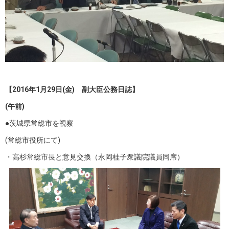
【2016年1月29日(金) 副大臣公務日誌】
(
午前
)
●
茨城県常総市を視察
(常総市役所にて)
・高杉常総市長と意見交換（永岡桂子衆議院議員同席）