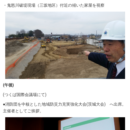
・鬼怒川破堤現場（三坂地区）付近の傾いた家屋を視察
(
午後
)
(つくば国際会議場にて)
●消防団を中核とした地域防災力充実強化大会(茨城大会) へ出席。
主催者としてご挨拶。