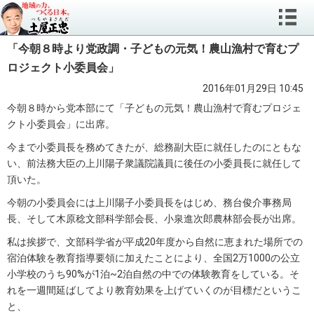
「今朝８時より党政調・子どもの元気！農山漁村で育むプ
ロジェクト小委員会」
2016年01月29日 10:45
今朝８時から党本部にて「子どもの元気！農山漁村で育むプロジェ
クト小委員会」に出席。
今まで小委員長を務めてきたが、総務副大臣に就任したのにともな
い、前法務大臣の上川陽子衆議院議員に後任の小委員長に就任して
頂いた。
今朝の小委員会には上川陽子小委員長をはじめ、務台俊介事務局
長、そして木原稔文部科学部会長、小泉進次郎農林部会長が出席。
私は挨拶で、文部科学省が平成20年度から自然に恵まれた場所での
宿泊体験を教育指導要領に加えたことにより、全国2万1000の公立
小学校のうち90%が1泊~2泊自然の中での体験教育をしている。そ
れを一週間延ばしてより教育効果を上げていくのが目標だというこ
と、