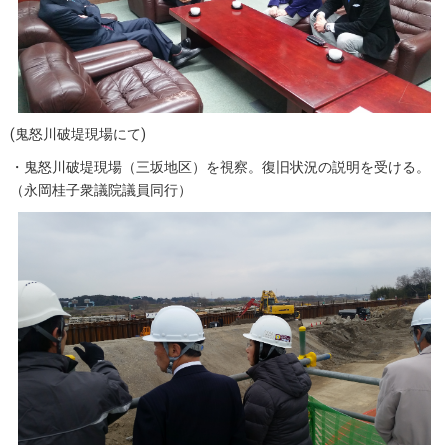
(鬼怒川破堤現場にて)
・鬼怒川破堤現場（三坂地区）を視察。復旧状況の説明を受ける。
（永岡桂子衆議院議員同行）