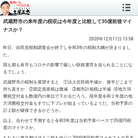
武蔵野市の来年度の税収は今年度と比較して35億前後マイ
ナスか？
2020年12月11日 15:58
昨日、自民党税制調査会が終了し令和3年の税制大綱が決まりまし
た。
国も都も各市もコロナの影響で厳しい財政運営を迫られることにな
るでしょう。
武蔵野市の税制を展望すると ①法人住民税半減か、後半どこまで
持ち直すか ②固定資産税は微減 ③都市計画税は半減 ④地方消
費税交付金も数億円の単位で下がるだろう。現年度令和２年度の地
方消費税交付金もすでに下ブレが始まっているようだ。当初予算の
計上額が確保できるかどうか。
以上、合わせて予測すると令和3年度は当初予算ベースで35億円程
度のマイナスか。
ちなみに東京都は法人二税を中心に7000億円程度マイナスとの見方