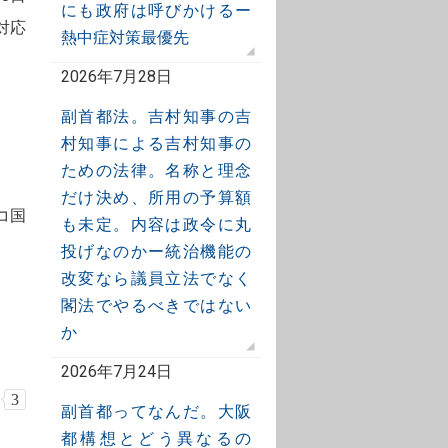
にも政府は呼びかけるー
対応
熱中症対策最優先
2026年7月28日
副首都法。吉村知事の吉
村知事による吉村知事の
ための法律。名称と理念
だけ決め、所用の予算額
コ国
も未定。内容は政令に丸
投げなのかー統治機能の
改変なら議員立法でなく
閣法でやるべきではない
か
2026年7月24日
3
副首都ってなんだ。大阪
都構想とどう異なるの