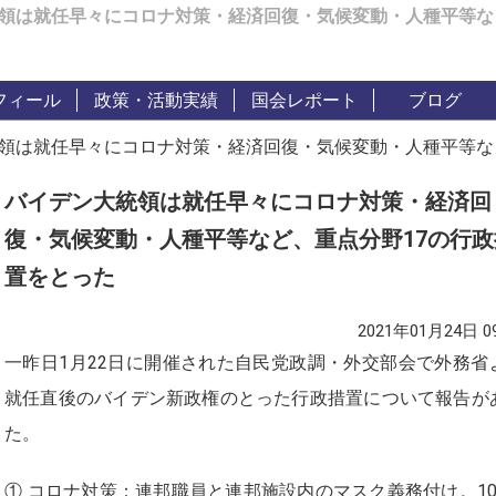
領は就任早々にコロナ対策・経済回復・気候変動・人種平等な
フィール
政策・活動実績
国会レポート
ブログ
領は就任早々にコロナ対策・経済回復・気候変動・人種平等な
バイデン大統領は就任早々にコロナ対策・経済回
復・気候変動・人種平等など、重点分野17の行政
置をとった
2021年01月24日 09
一昨日1月22日に開催された自民党政調・外交部会で外務省
就任直後のバイデン新政権のとった行政措置について報告が
た。
① コロナ対策：連邦職員と連邦施設内のマスク義務付け。10