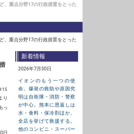
ど、重点分野17の行政措置をとった
ど、重点分野17の行政措置をとった
新着情報
措
2026年7月30日
イオンのもう一つの使
命。爆発の救助や原因究
:15
明は自衛隊・消防・警察
より
が中心。熊本に恩返しは
あっ
水・食料・保冷剤ほか、
全店を挙げて救援する。
他のコンビニ・スーパー
0日