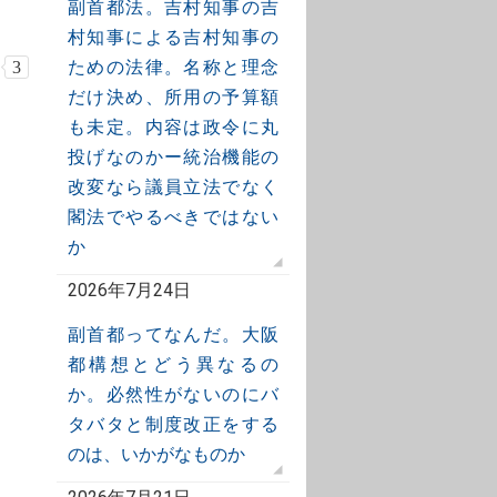
副首都法。吉村知事の吉
村知事による吉村知事の
ための法律。名称と理念
3
だけ決め、所用の予算額
も未定。内容は政令に丸
投げなのかー統治機能の
改変なら議員立法でなく
閣法でやるべきではない
か
2026年7月24日
副首都ってなんだ。大阪
都構想とどう異なるの
か。必然性がないのにバ
タバタと制度改正をする
のは、いかがなものか