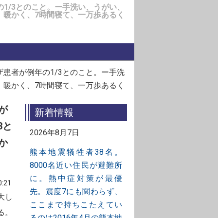
1/3とのこと。ー手洗い、うがい、
、暖かく、7時間寝て、一万歩あるく
患者が例年の1/3とのこと。ー手洗
、暖かく、7時間寝て、一万歩あるく
が
新着情報
3と
2026年8月7日
か
熊本地震犠牲者38名。
8000名近い住民が避難所
に。熱中症対策が最優
:21
先。震度7にも関わらず、
大し
ここまで持ちこたえてい
る。
るのは2016年4月の熊本地