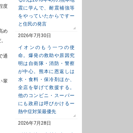
程度
震に学んで、耐震補強等
をやっていたからですー
と住民の発言
高め
2026年7月30日
だ。
イオンのもう一つの使
命。爆発の救助や原因究
で通
明は自衛隊・消防・警察
が中心。熊本に恩返しは
水・食料・保冷剤ほか、
い輩
全店を挙げて救援する。
他のコンビニ・スーパー
にも政府は呼びかけるー
熱中症対策最優先
2026年7月28日