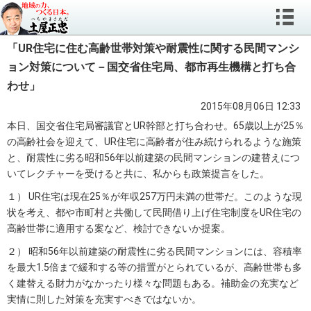
「UR住宅に住む高齢世帯対策や耐震性に関する民間マンシ
ョン対策について－国交省住宅局、都市再生機構と打ち合
わせ」
2015年08月06日 12:33
本日、国交省住宅局審議官とUR幹部と打ち合わせ。65歳以上が25％
の高齢社会を迎えて、UR住宅に高齢者が住み続けられるような施策
と、耐震性に劣る昭和56年以前建築の民間マンションの建替えにつ
いてレクチャーを受けると共に、私からも政策提言をした。
１） UR住宅は現在25％が年収257万円未満の世帯だ。このような現
状を考え、都や市町村と共働して民間借り上げ住宅制度をUR住宅の
高齢世帯に適用する案など、検討できないか提案。
２） 昭和56年以前建築の耐震性に劣る民間マンションには、容積率
を最大1.5倍まで緩和する等の措置がとられているが、高齢世帯も多
く建替える財力がなかったり様々な問題もある。補助金の充実など
実情に則した対策を充実すべきではないか。