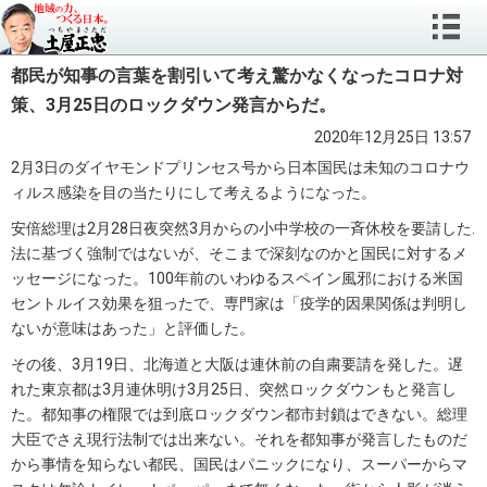
都民が知事の言葉を割引いて考え驚かなくなったコロナ対
策、3月25日のロックダウン発言からだ。
2020年12月25日 13:57
2月3日のダイヤモンドプリンセス号から日本国民は未知のコロナウ
ィルス感染を目の当たりにして考えるようになった。
安倍総理は2月28日夜突然3月からの小中学校の一斉休校を要請した.
法に基づく強制ではないが、そこまで深刻なのかと国民に対するメ
ッセージになった。100年前のいわゆるスペイン風邪における米国
セントルイス効果を狙ったで、専門家は「疫学的因果関係は判明し
ないが意味はあった」と評価した。
その後、3月19日、北海道と大阪は連休前の自粛要請を発した。遅
れた東京都は3月連休明け3月25日、突然ロックダウンもと発言し
た。都知事の権限では到底ロックダウン都市封鎖はできない。総理
大臣でさえ現行法制では出来ない。それを都知事が発言したものだ
から事情を知らない都民、国民はパニックになり、スーパーからマ