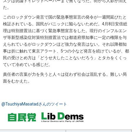
スクは勿論トイレットペーパーまで無くなった。街から人影が消え
た。
このロックダウン発言で国の緊急事態宣言の発令が一週間延びたと
検証されている。国民がパニックに陥らないためだ。4月8日安倍総
理は特別措置法に基づく緊急事態宣言をした。現行のインフルエン
ザ等新型感染症対策特別措置法では都道府県知事に一定の権限を与
えられているがロックダウンほど強力な発言はない。それ以降都知
事は折に触れて東京アラート、5つの小など発言を続けているが、都
民の受けとめ方は「どうせ大したことないだろう」とタカをくくっ
ていて冷めている感じだ。
責任者の言葉が力を失うと人々は従わず社会は混乱する。難しい局
面をむかえた。
@TsuchiyaMasatadさんのツイート