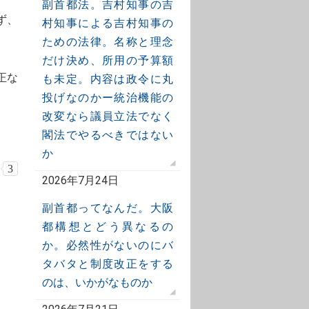
副首都法。吉村知事の吉
ず、
村知事による吉村知事の
ための法律。名称と理念
だけ決め、所用の予算額
正な
も未定。内容は政令に丸
投げなのかー統治機能の
改変なら議員立法でなく
閣法でやるべきではない
か
3
2026年7月24日
副首都ってなんだ。大阪
都構想とどう異なるの
か。必然性がないのにバ
タバタと制度改正をする
のは、いかがなものか