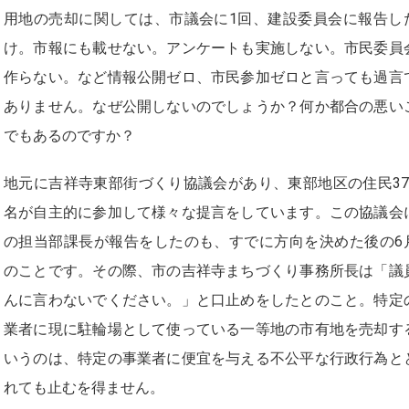
用地の売却に関しては、市議会に1回、建設委員会に報告し
け。市報にも載せない。アンケートも実施しない。市民委員
作らない。など情報公開ゼロ、市民参加ゼロと言っても過言
ありません。なぜ公開しないのでしょうか？何か都合の悪い
でもあるのですか？
地元に吉祥寺東部街づくり協議会があり、東部地区の住民37
名が自主的に参加して様々な提言をしています。この協議会
の担当部課長が報告をしたのも、すでに方向を決めた後の6
のことです。その際、市の吉祥寺まちづくり事務所長は「議
んに言わないでください。」と口止めをしたとのこと。特定
業者に現に駐輪場として使っている一等地の市有地を売却す
いうのは、特定の事業者に便宜を与える不公平な行政行為と
れても止むを得ません。