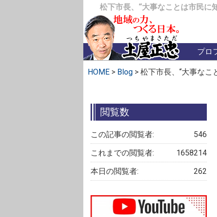
松下市長、“大事なことは市民に
プロ
HOME
>
Blog
>
松下市長、“大事なこ
閲覧数
この記事の閲覧者:
546
これまでの閲覧者:
1658214
本日の閲覧者:
262