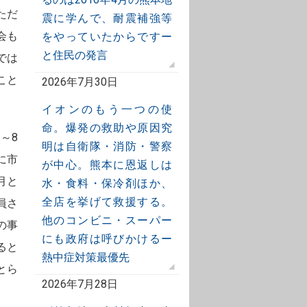
ただ
震に学んで、耐震補強等
会も
をやっていたからですー
と住民の発言
では
こと
2026年7月30日
イオンのもう一つの使
命。爆発の救助や原因究
～8
明は自衛隊・消防・警察
に市
が中心。熊本に恩返しは
月と
水・食料・保冷剤ほか、
全店を挙げて救援する。
員さ
他のコンビニ・スーパー
の事
にも政府は呼びかけるー
ると
熱中症対策最優先
とら
2026年7月28日