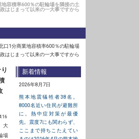
地容積率600％の駐輪場を隣接の土
政はじまって以来の一大事ですから
口1分商業地容積率600％の駐輪場
政はじまって以来の一大事ですから
そり
新着情報
積
2026年8月7日
政
熊本地震犠牲者38名。
8000名近い住民が避難所
に。熱中症対策が最優
:16
先。震度7にも関わらず、
。大
ここまで持ちこたえてい
輪場
るのは2016年4月の熊本地