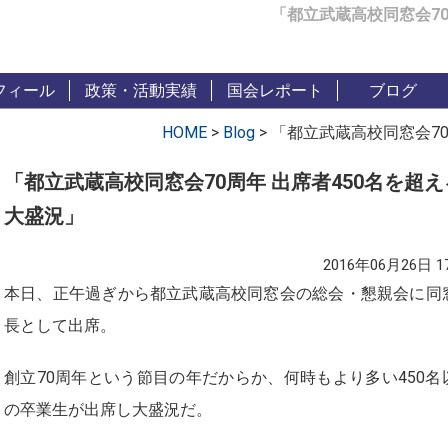
「都立武蔵高校同窓会70
フィール
政策・活動実績
国会レポート
ブログ
HOME
>
Blog
>
「都立武蔵高校同窓会70
「都立武蔵高校同窓会70周年 出席者450名を超え
大盛況」
2016年06月26日 17
本日、正午過ぎから都立武蔵高校同窓会の総会・懇親会に同
長として出席。
創立70周年という節目の年だからか、何時もより多い450名
の卒業生が出席し大盛況だ。