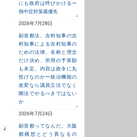
にも政府は呼びかけるー
熱中症対策最優先
2026年7月28日
副首都法。吉村知事の吉
村知事による吉村知事の
ための法律。名称と理念
だけ決め、所用の予算額
も未定。内容は政令に丸
投げなのかー統治機能の
改変なら議員立法でなく
閣法でやるべきではない
か
2026年7月24日
副首都ってなんだ。大阪
4
都構想とどう異なるの