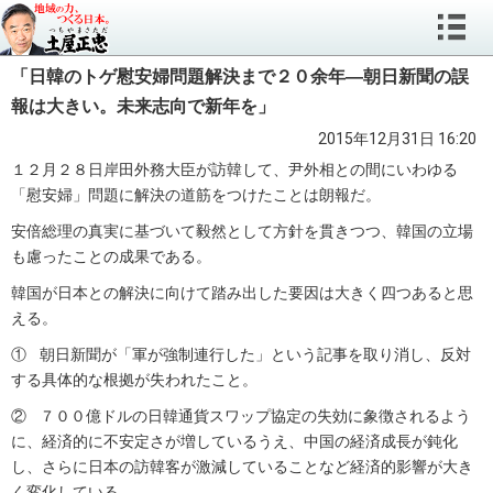
「日韓のトゲ慰安婦問題解決まで２０余年―朝日新聞の誤
報は大きい。未来志向で新年を」
2015年12月31日 16:20
１２月２８日岸田外務大臣が訪韓して、尹外相との間にいわゆる
「慰安婦」問題に解決の道筋をつけたことは朗報だ。
安倍総理の真実に基づいて毅然として方針を貫きつつ、韓国の立場
も慮ったことの成果である。
韓国が日本との解決に向けて踏み出した要因は大きく四つあると思
える。
① 朝日新聞が「軍が強制連行した」という記事を取り消し、反対
する具体的な根拠が失われたこと。
② ７００億ドルの日韓通貨スワップ協定の失効に象徴されるよう
に、経済的に不安定さが増しているうえ、中国の経済成長が鈍化
し、さらに日本の訪韓客が激減していることなど経済的影響が大き
く変化している。