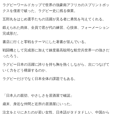
ラグビーワールドカップで世界の強豪南アフリカのスプリントボッ
クスを僅差で破った、ラグビー史に残る偉業。
五郎丸をはじめ選手たちの活躍が見る者に勇気を与えてくれる。
鍛えられた肉体、全員で君が代の練習、心技体、フォーメーション
完成形だ。
書店に行くと零戦をテーマにした著書が並んでいる。
戦闘機として完成形に加えて錬度最高聡明な航空兵世界一の強さだ
ったろう。
ラグビー日本の活躍に誇りを持ち胸を熱くしながら、次につなげて
いく力をどう構築するのか、
ラグビーだけでなく日本全体の課題でもある。
「日本人の親切、やさしさを居酒屋で確認」
歳末、身近な仲間と近所の居酒屋にいった。
注文をとりにきたのが若い女性、日本語がタドタドしい、中国から