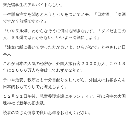
来た留学生のアルバイトらしい。
一生懸命注文を聞きとろうとヒザをついてメモ、「日本酒」「冷酒
ですか？熱燗ですか？」
「いやヌル燗」わからなそうに何回も聞きなおす。「ダメだよこの
人、ヌル燗ではわからない、いいよ～冷酒にしよう」
「注文は紙に書いてやった方が良いよ、ひらがなで」とやさしい日
本人
これが日本の人気の秘密か、外国人旅行客２０００万人、２０１３
年に１０００万人を突破してわずか２年だ。
テロや治安、秩序とも十分目配りをしながら、外国人のお客さんを
日本的おもてなしでお迎えしよう。
１２月３１日午後、児童養護施設にボランティア、夜は府中の大国
魂神社で新年の初太鼓。
読者の皆さん健康で良いお年をお迎えください。