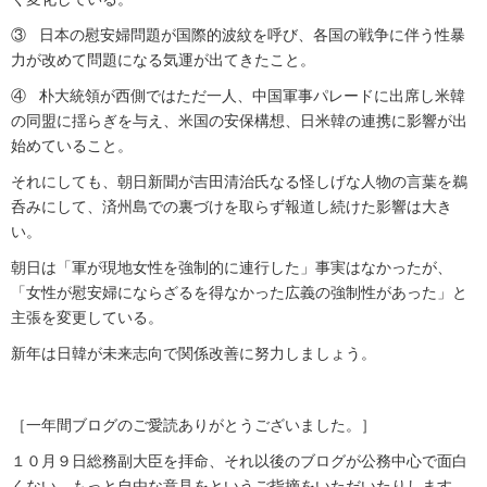
③ 日本の慰安婦問題が国際的波紋を呼び、各国の戦争に伴う性暴
力が改めて問題になる気運が出てきたこと。
④ 朴大統領が西側ではただ一人、中国軍事パレードに出席し米韓
の同盟に揺らぎを与え、米国の安保構想、日米韓の連携に影響が出
始めていること。
それにしても、朝日新聞が吉田清治氏なる怪しげな人物の言葉を鵜
呑みにして、済州島での裏づけを取らず報道し続けた影響は大き
い。
朝日は「軍が現地女性を強制的に連行した」事実はなかったが、
「女性が慰安婦にならざるを得なかった広義の強制性があった」と
主張を変更している。
新年は日韓が未来志向で関係改善に努力しましょう。
［一年間ブログのご愛読ありがとうございました。］
１０月９日総務副大臣を拝命、それ以後のブログが公務中心で面白
くない、もっと自由な意見をというご指摘をいただいたりします。