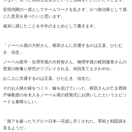
安倍内閣の一員としてチームワークを乱さず、かつ政治家として感
じた意見を述べたいと思います。
歳末に感じたことを今年のまとめとして書きます。
「ノーベル賞の大村さん、梶田さんに共通するのは正直、ひたむ
き、信念」
ノーベル医学・生理学賞の大村智さん、物理学賞の梶田隆章さんの
受賞の映像と研究がリプレイされる、何回見てもさわやか。
お二人に共通するのは正直、ひたむき、信念だ。
そのお人柄が縁をつくり、輪を拡げていった。梶田さんが亡き恩師
戸塚教授の令夫人をノーベル賞の授賞式にお誘いしたというエピソ
ードも素晴らしい。
「南アを破ったラグビー日本―完成し尽くされた、零戦と戦闘員を
見るようだ」