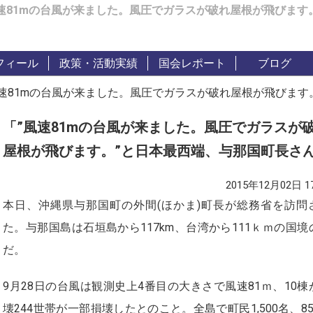
速81mの台風が来ました。風圧でガラスが破れ屋根が飛びます
フィール
政策・活動実績
国会レポート
ブログ
風速81mの台風が来ました。風圧でガラスが破れ屋根が飛びます
「”風速81mの台風が来ました。風圧でガラスが
屋根が飛びます。”と日本最西端、与那国町長さ
2015年12月02日 17
本日、沖縄県与那国町の外間(ほかま)町長が総務省を訪問
た。与那国島は石垣島から117km、台湾から111ｋｍの国境
だ。
9月28日の台風は観測史上4番目の大きさで風速81ｍ、10棟
壊244世帯が一部損壊したとのこと。全島で町民1,500名、85