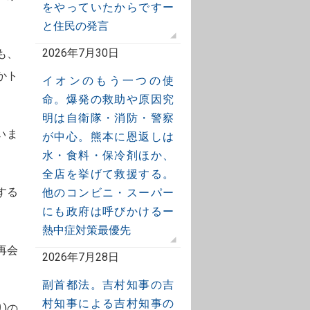
をやっていたからですー
と住民の発言
2026年7月30日
も、
かト
イオンのもう一つの使
命。爆発の救助や原因究
明は自衛隊・消防・警察
いま
が中心。熊本に恩返しは
水・食料・保冷剤ほか、
全店を挙げて救援する。
する
他のコンビニ・スーパー
にも政府は呼びかけるー
熱中症対策最優先
再会
2026年7月28日
副首都法。吉村知事の吉
村知事による吉村知事の
)の