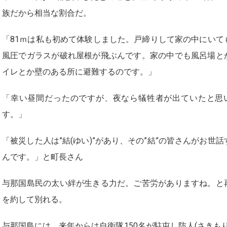
族だから相当な割合だ。
「81ｍは私も初めて体験しました。戸締りして家の中にいて
風圧でガラスが破れ屋根が飛ぶんです。家の中でも風呂場と
イレとか壁のある所に避難するのです。」
「幸い昼間だったのですが、夜なら犠牲者が出ていたと思
す。」
「被災した人は”結(ゆい)”があり、その”結”の皆さんがお世話
んです。」と町長さん
与那国島民の太い絆が生きる力だ。ご苦労がありますね。と
を約して別れる。
与那国島には、来年からは自衛隊150名が駐屯し防人(さきもり