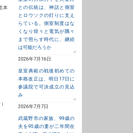
との伝統は、神話と側室
党本
とロウソクの灯りに支え
らている。側室制度はな
くなり煌々と電気が隅々
まで照らす時代に、継続
は可能だろうか
）
2026年7月16日
皇室典範の戦後初めての
本格改正は、明日17日に
参議院で可決成立の見込
み
ク）
2026年7月7日
武蔵野市の家族、99歳の
夫を95歳の妻が二年間在