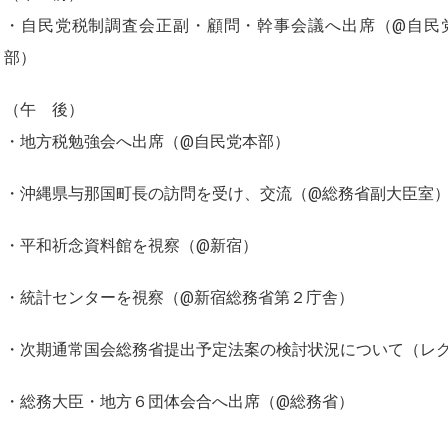
・自民党税制調査会正副・顧問・幹事会議へ出席（@自民
部）
（午 後）
・地方税勉強会へ出席（@自民党本部）
・沖縄県与那国町長の訪問を受け、交流（@総務省副大臣室
・平和祈念資料館を視察（@新宿）
・統計センターを視察（@新宿総務省第２庁舎）
・次期通常国会総務省提出予定法案の検討状況について（レ
・総務大臣・地方６団体会合へ出席（@総務省）