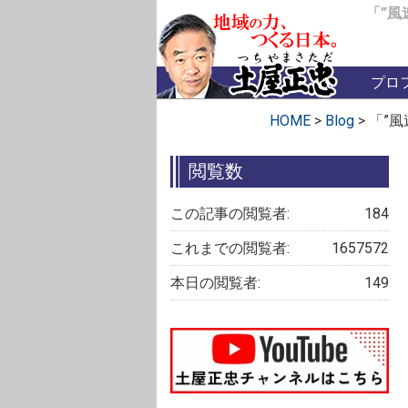
「”風
プロ
HOME
>
Blog
>
「”
閲覧数
この記事の閲覧者:
184
これまでの閲覧者:
1657572
本日の閲覧者:
149