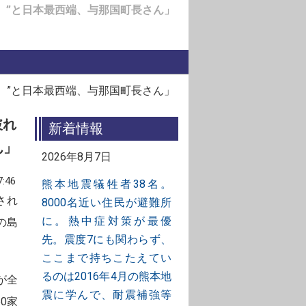
。”と日本最西端、与那国町長さん」
。”と日本最西端、与那国町長さん」
破れ
新着情報
ん」
2026年8月7日
:46
熊本地震犠牲者38名。
され
8000名近い住民が避難所
に。熱中症対策が最優
の島
先。震度7にも関わらず、
ここまで持ちこたえてい
るのは2016年4月の熊本地
が全
震に学んで、耐震補強等
0家