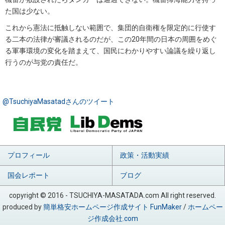
た国は少ない。
これから憲法に抵触しない範囲で、集団的自衛権を限定的に行使す
る二本の法律が審議されるのだが、この20年間の日本の周囲をめぐ
る軍事環境の変化を踏まえて、国民にわかりやすい論議を繰り返し
行うのが与党の責任だ。
@TsuchiyaMasatadさんのツイート
プロフィール
政策・活動実績
国会レポート
ブログ
copyright © 2016 - TSUCHIYA-MASATADA.com All right reserved.
produced by
簡単格安ホームページ作成サイト FunMaker
/
ホームペー
ジ作成会社.com