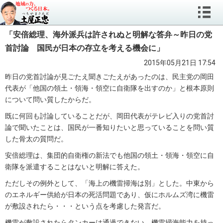
「安倍総理、海外派兵は許されぬと明解な答弁～昨日の党
首討論 国民が日本の存立を考える機会に」
2015年05月21日 17:54
昨日の党首討論が見ごたえ聞きごたえがあったのは、民主党の岡田
代表が「他国の領土・領海・領空に自衛隊を出すのか」と根本原則
について問い質したからだ。
既に何回も討論していることだが、岡田代表がテレビ入りの党首討
論で聞いたことは、国民が一番知りたいと思っていることを問い質
した骨太の質問だ。
安倍総理は、集団的自衛権の新法でも他国の領土・領海・領空に自
衛隊を派遣することはないと明解に答えた。
ただしその例外として、「海上の機雷掃海は別」とした。中東から
のエネルギー供給が日本の死活問題であり、仮にホルムズ湾に機雷
が敷設されたら・・・という点を考慮した発言だ。
機雷が敷設されたらタンカーは通過できない。機雷掃海能力を持っ