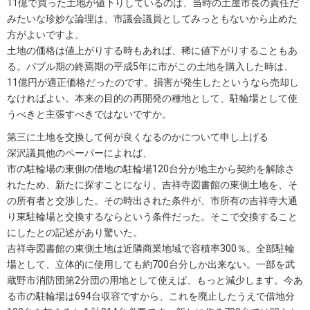
11億で買った土地が値下りしているのは、当時の土屋市長の責任だ
みたいな珍妙な論理は、市議会議員としてみっともないから止めた
方がよいですよ。
土地の価格は値上がりする時もあれば、稀に値下がりすることもあ
る。バブル期の終焉期の平成5年に市がこの土地を購入した時は、
11億円が適正価格だったのです。損害が発生したというなら売却し
なければよい。本来の目的の再開発の種地として、駐輪場として使
うべきと主張すべきではないですか。
第三に土地を交換して何が良くなるのかについて申し上げる
深沢議員他のペーパーによれば、
市の駐輪場の東側の借地の駐輪場120台分が地主から契約を解除さ
れたため、新たに探すことになり、吉祥寺図書館の東側土地を、そ
の所有者と交渉した。その時出された条件が、市所有の吉祥寺大通
り東駐輪場と交換するならという条件だった。そこで交換すること
にしたとの記述があり驚いた。
吉祥寺図書館の東側土地は近隣商業地域で容積率300％。全部駐輪
場として、立体的に使用しても約700台分しか出来ない。一部を武
蔵野市消防団第2分団の用地として使えば、もっと減少します。今あ
る市の駐輪場は694台収容ですから、これを廃止したうえで借地分