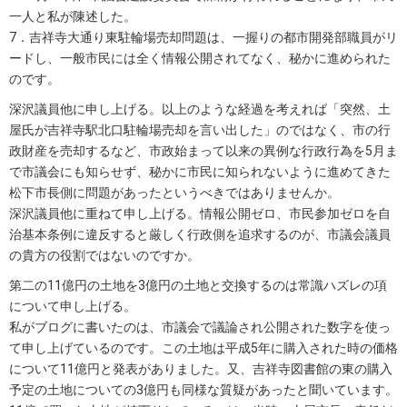
一人と私が陳述した。
7．吉祥寺大通り東駐輪場売却問題は、一握りの都市開発部職員がリ
ードし、一般市民には全く情報公開されてなく、秘かに進められた
のです。
深沢議員他に申し上げる。以上のような経過を考えれば「突然、土
屋氏が吉祥寺駅北口駐輪場売却を言い出した」のではなく、市の行
政財産を売却するなど、市政始まって以来の異例な行政行為を5月ま
で市議会にも知らせず、秘かに市民に知られないように進めてきた
松下市長側に問題があったというべきではありませんか。
深沢議員他に重ねて申し上げる。情報公開ゼロ、市民参加ゼロを自
治基本条例に違反すると厳しく行政側を追求するのが、市議会議員
の貴方の役割ではないのですか。
第二の11億円の土地を3億円の土地と交換するのは常識ハズレの項
について申し上げる。
私がブログに書いたのは、市議会で議論され公開された数字を使っ
て申し上げているのです。この土地は平成5年に購入された時の価格
について11億円と発表がありました。又、吉祥寺図書館の東の購入
予定の土地についての3億円も同様な質疑があったと聞いています。