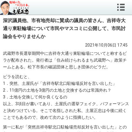
深沢議員他、市有地売却に賛成の議員の皆さん、吉祥寺大
通り東駐輪場について市民やマスコミに公開して、市民討
論会をやりませんか
2021年10月06日 17:45
武蔵野市長選挙期間中に吉祥寺大通り東駐輪場についてと称するビ
ラが配布された。発行者は「住み続けられるまち武蔵野へ」政策チ
ームとある。松下市長の確認団体と思しき団体のビラだ。
ビラを読むと、
1．突然、土屋氏が「吉祥寺駅北口駐輪場反対を言い出した」
2．11億円の土地を3億円の土地と交換するのは常識外れ？
3．土地を交換して何か良くなるの
以上、3項目が書いてあり、土屋氏の選挙フェイク、パフォーマンス
と決めつけている。そこで名指しされた私、土屋正忠は今後に続く
ことでもあるので、改めて次のように指摘したい。
第一に私が「突然吉祥寺駅北口駐輪場売却反対を言い出した」との