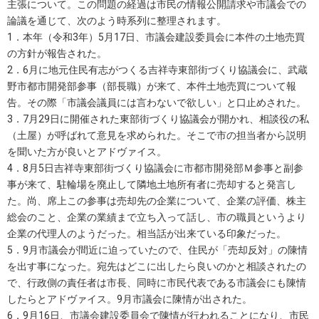
主張について。この問題の経過は市民の情報公開請求や市議会での
論議を通じて、次のよう時系列に整理されます。
1．本年（令和3年）5月17日、市議会建設委員会に本件の土地売買
の方針が報告された。
2．6月に地元住民有志がつくる吉祥寺東部街づくり協議会に、武蔵
野市都市開発部参事（部長職）が来て、本件土地売買について報
告。その際「市議会議員には言わないで欲しい」と口止めされた。
3．7月29日に開催された東部街づくり協議会が開かれ、相談役の私
（土屋）が呼ばれて意見を求められた。そこで市の担当者から説明
を聞いた方が良いとアドヴァイス。
4．8月5日吉祥寺東部街づくり協議会に市都市開発部Ｍ参事と副参
事が来て、駐輪場を廃止して隣地土地所有者に売却すると発言し
た。尚、席上この参事は売却先の企業について、企業の評価、株主
総会のこと、企業の業績まで立ち入って話し、市の職員というより
企業の代理人のようだった。相当話が出来ている印象だった。
5．9月市議会が間近に迫っていたので、住民が「売却反対」の陳情
を出す事になった。宛先はどこに出したら良いのかと相談されたの
で、行政側の責任者は市長、同時に市民代表である市議会にも陳情
したらとアドヴァイス。9月市議会に陳情が出された。
6．9月16日、市議会建設委員会で陳情が行われることになり、市民