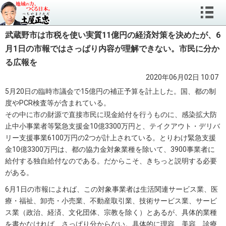
武蔵野市は市税を使い実質11億円の経済対策を決めたが、6
月1日の市報ではさっぱり内容が理解できない。市民に分か
る広報を
2020年06月02日 10:07
5月20日の臨時市議会で15億円の補正予算を計上した。国、都の制
度やPCR検査等が含まれている。
その中に市の財源で直接市民に現金給付を行うものに、感染拡大防
止中小事業者等緊急支援金10億3300万円と、テイクアウト・デリバ
リー支援事業6100万円の2つが計上されている。とりわけ緊急支援
金10億3300万円は、都の協力金対象業種を除いて、3900事業者に
給付する独自給付なのである。だからこそ、きちっと説明する必要
がある。
6月1日の市報によれば、この対象事業者は生活関連サービス業、医
療・福祉、卸売・小売業、不動産取引業、技術サービス業、サービ
ス業（政治、経済、文化団体、宗教を除く）とあるが、具体的業種
を書かなければ、さっぱり分からない。具体的に理容、美容、診療