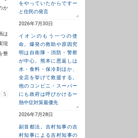
をやっていたからですー
のか
と住民の発言
2026年7月30日
画は
イオンのもう一つの使
実現
命。爆発の救助や原因究
明は自衛隊・消防・警察
を整
が中心。熊本に恩返しは
水・食料・保冷剤ほか、
全店を挙げて救援する。
他のコンビニ・スーパー
にも政府は呼びかけるー
5
熱中症対策最優先
2026年7月28日
副首都法。吉村知事の吉
村知事による吉村知事の