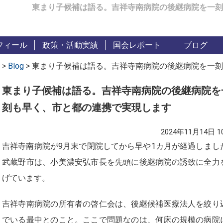
東まり子候補は語る。吉祥寺南病院の後継病院を一刻
フィール
政策・活動実績
国会レポート
ブログ
>
Blog
>
東まり子候補は語る。吉祥寺南病院の後継病院を一刻
東まり子候補は語る。吉祥寺南病院の後継病院を
刻も早く、市と都の連携で実現します
2024年11月14日 10
吉祥寺南病院が9月末で閉院してから早や1カ月が経過しまし
武蔵野市は、小美濃安弘市長を先頭に後継病院の誘致に全力
げています。
吉祥寺南病院の所有者の啓仁会は、後継候補医療法人を絞り
でいる最中とのこと。ここで問題なのは、何床の規模の病院