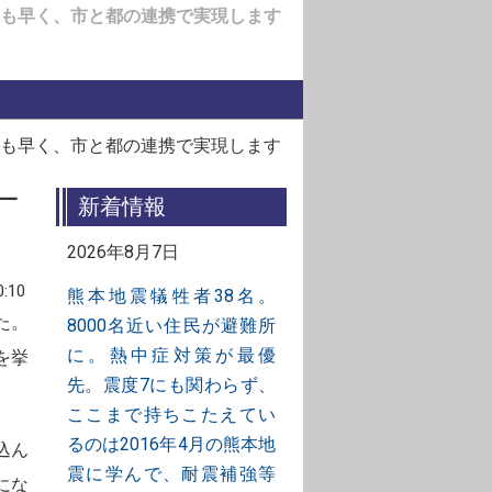
も早く、市と都の連携で実現します
も早く、市と都の連携で実現します
一
新着情報
2026年8月7日
:10
熊本地震犠牲者38名。
た。
8000名近い住民が避難所
に。熱中症対策が最優
を挙
先。震度7にも関わらず、
ここまで持ちこたえてい
るのは2016年4月の熊本地
込ん
震に学んで、耐震補強等
にな