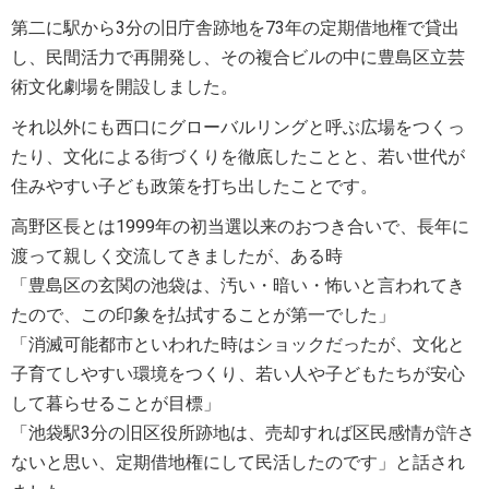
第二に駅から3分の旧庁舎跡地を73年の定期借地権で貸出
し、民間活力で再開発し、その複合ビルの中に豊島区立芸
術文化劇場を開設しました。
それ以外にも西口にグローバルリングと呼ぶ広場をつくっ
たり、文化による街づくりを徹底したことと、若い世代が
住みやすい子ども政策を打ち出したことです。
高野区長とは1999年の初当選以来のおつき合いで、長年に
渡って親しく交流してきましたが、ある時
「豊島区の玄関の池袋は、汚い・暗い・怖いと言われてき
たので、この印象を払拭することが第一でした」
「消滅可能都市といわれた時はショックだったが、文化と
子育てしやすい環境をつくり、若い人や子どもたちが安心
して暮らせることが目標」
「池袋駅3分の旧区役所跡地は、売却すれば区民感情が許さ
ないと思い、定期借地権にして民活したのです」と話され