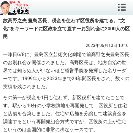
故高野之夫 豊島区長、税金を使わず区役所を建てる。“文
化”をキーワードに区政を立て直すーお別れ会に2000人の区
民
2023年06月10日 10:10
一昨日6/8に、豊島区立芸術文化劇場で前高野之夫豊島区長
のお別れ会が開催されました。高野区長は、地方自治の世
界では知らぬ人がいないほど経営手腕を発揮した名リーダ
ーです。1999年から2023年まで24年間区長をされ、数々の
実績を残されました。
その第一が税金を1円も使わず、新区役所を建てたことで
す。駅から10分の小学校跡地を再開発して、区役所と住宅
と店舗を合築しました。住宅や店舗を分譲して建築資金を
調達するという再開発組合方式ですが、区役所の上が住宅
というのは全国的に非常に稀なケースです。