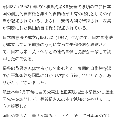
昭和27（1952）年の平和条約第3章安全の条項の中に日本
国の個別的自衛権と集団的自衛権が固有の権利としての保
障が記述されている。まさに、安倍内閣で審議され、左翼
が問題にした集団的自衛権も記述されている。
日本国憲法の成立は昭和22（1947）年なので、日本国憲法
が成立している前提のうえに立って平和条約が締結され
て、日本も米・英・仏などの連合国側も見解が一致して調
印したのである。
長谷部恭男さんは学者として良心的だ。集団的自衛権を認
めた平和条約を国民に分かりやすく収録していただき、あ
りがとうございました。
私は本年2月下旬に自民党憲法改正実現推進本部長の古屋圭
司先生を訪問して、長谷部さんの本で勉強会をやりましょ
うと提案した。
国民の皆さん、憲法を読みましょう。そして日本国の在り