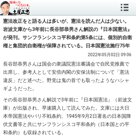
憲法改正をと語る人は多いが、憲法を読んだ人は少ない。
岩波文庫から3年前に長谷部恭男さん解説の『日本国憲法』
が発刊。サンフランシスコ平和条約第5条には、個別的自衛
権と集団的自衛権が保障されている。日本国憲法施行75年
2022年05月02日 09:06
長谷部恭男さんは国会の衆議院憲法審議会で自民党推薦で
出席し、参考人として安倍内閣の安保法制について「憲法
違反」だと述べた。野党は鬼の首でも取ったようなハシャ
ギようだった。
その長谷部恭男さん解説で3年前に『日本国憲法』（岩波文
庫）が出版され、早速購入して読んでみた。文庫には大日
本帝国憲法やパリ不戦条約、1945
年9月2日署名の日本国降
伏文書等と共にサンフランシスコ平和条約（日本国との平
和条約）も収録されている。