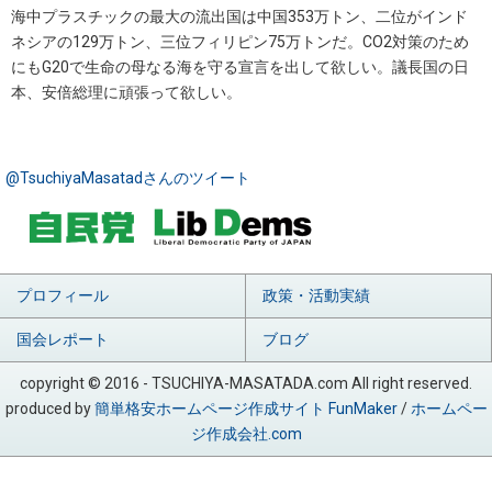
海中プラスチックの最大の流出国は中国353万トン、二位がインド
ネシアの129万トン、三位フィリピン75万トンだ。CO2対策のため
にもG20で生命の母なる海を守る宣言を出して欲しい。議長国の日
本、安倍総理に頑張って欲しい。
@TsuchiyaMasatadさんのツイート
プロフィール
政策・活動実績
国会レポート
ブログ
copyright © 2016 - TSUCHIYA-MASATADA.com All right reserved.
produced by
簡単格安ホームページ作成サイト FunMaker
/
ホームペー
ジ作成会社.com