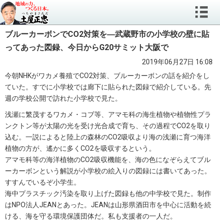
ブルーカーボンでCO2対策を―武蔵野市の小学校の壁に貼
ってあった図録、今日からG20サミット大阪で
2019年06月27日 16:08
今朝NHKがワカメ養殖でCO2対策、ブルーカーボンの話を紹介をし
ていた。すでに小学校では廊下に貼られた図録で紹介している。先
週の学校公開で訪れた小学校で見た。
浅瀬に繁茂するワカメ・コブ等、アマモ科の海生植物や植物性プラ
ンクトン等が太陽の光を受け光合成で育ち、その過程でCO2を取り
込む。一説によると陸上の森林のCO2吸収より海の浅瀬に育つ海洋
植物の方が、遙かに多くCO2を吸収するという。
アマモ科等の海洋植物のCO2吸収機能を、海の色になぞらえてブル
ーカーボンという解説が小学校の絵入りの図録には書いてあった。
すすんでいるぞ小学生。
海中プラスチック汚染を取り上げた図録も他の中学校で見た。制作
はNPO法人JEANとあった。JEANは山形県酒田市を中心に活動を続
ける、海を守る環境保護団体だ。私も支援者の一人だ。