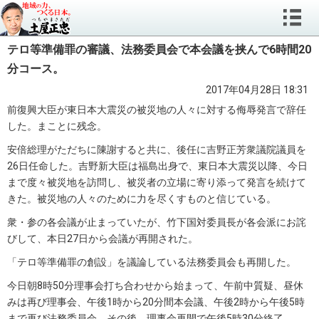
テロ等準備罪の審議、法務委員会で本会議を挟んで6時間20
分コース。
2017年04月28日 18:31
前復興大臣が東日本大震災の被災地の人々に対する侮辱発言で辞任
した。まことに残念。
安倍総理がただちに陳謝すると共に、後任に吉野正芳衆議院議員を
26日任命した。吉野新大臣は福島出身で、東日本大震災以降、今日
まで度々被災地を訪問し、被災者の立場に寄り添って発言を続けて
きた。被災地の人々のために力を尽くすものと信じている。
衆・参の各会議が止まっていたが、竹下国対委員長が各会派にお詫
びして、本日27日から会議が再開された。
「テロ等準備罪の創設」を議論している法務委員会も再開した。
今日朝8時50分理事会打ち合わせから始まって、午前中質疑、昼休
みは再び理事会、午後1時から20分間本会議、午後2時から午後5時
まで再び法務委員会。その後、理事会再開で午後5時30分終了。