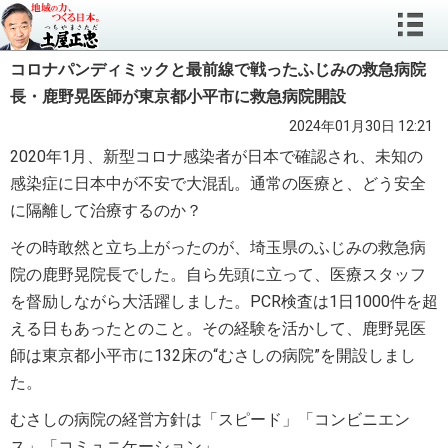
コロナパンディミックと最前線で戦ったふじみの救急病院
長・鹿野晃医師が東京都小平市に救急病院開設
2024年01月30日 12:21
2020年1月、新型コロナ感染者が日本で確認され、未知の
感染症に日本中が不安で大混乱。通常の医療と、どう安全
に隔離して治療するのか？
その時敢然と立ち上がったのが、埼玉県のふじみの救急病
院の鹿野晃院長でした。自ら先頭に立って、医療スタッフ
を督励しながら大活躍しました。
PCR検査は1日1000件を超
える日もあったとのこと。
その経験を活かして、鹿野晃医
師は東京都小平市に132床の“むさしの病院”を開設しまし
た。
むさしの病院の経営方針は「スピード」「コンビニエン
ス」「コミュニケーション」