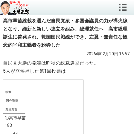
高市早苗総裁を選んだ自民党衆・参国会議員の力が導火線
となり、維新と新しい連立を組み、総理就任へ－高市総理
誕生に啓発され、救国国民戦線ができ、左翼・無責任な観
念的平和主義者を粉砕した
2026年02月20日 16:57
自民党大勝の発端は昨秋の総裁選挙だった。
5人が立候補した第1回投票は
総数
国会議員
党員党友
①高市早苗
183