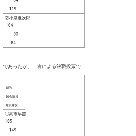
64
119
②小泉進次郎
164
80
84
であったが、二者による決戦投票で
総数
国会議員
党員党友
①高市早苗
185
149