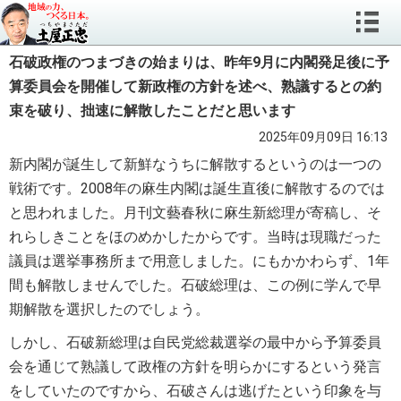
石破政権のつまづきの始まりは、昨年9月に内閣発足後に予
算委員会を開催して新政権の方針を述べ、熟議するとの約
束を破り、拙速に解散したことだと思います
2025年09月09日 16:13
新内閣が誕生して新鮮なうちに解散するというのは一つの
戦術です。2008年の麻生内閣は誕生直後に解散するのでは
と思われました。月刊文藝春秋に麻生新総理が寄稿し、そ
れらしきことをほのめかしたからです。当時は現職だった
議員は選挙事務所まで用意しました。にもかかわらず、1年
間も解散しませんでした。石破総理は、この例に学んで早
期解散を選択したのでしょう。
しかし、石破新総理は自民党総裁選挙の最中から予算委員
会を通じて熟議して政権の方針を明らかにするという発言
をしていたのですから、石破さんは逃げたという印象を与