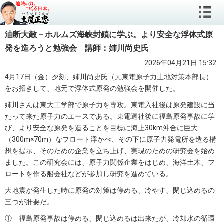
油断大敵－ホルムズ海峡封鎖に学ぶ。より安全な浮体式原
発を造ろうと勉強会 講師：姉川尚史氏
2026年04月21日 15:32
4月17日（金）夕刻、姉川尚史氏（元東電原子力土地対策本部長）
をお招きして、地元で浮体式原発の勉強会を開催した。
姉川さんは東大工学部で原子力を専攻。東電入社後は原発建設に当
たって来た原子力のエースである。東電退社後に福島原発事故に学
び、より安全な原発を造ることを目標に海上30km沖合に巨大
（300m×70m）なフロート浮かべ、その下に原子力発電所を造る構
想を提示、そのための企業を立ち上げ、実現のための研究会を始め
ました。この研究会には、原子力関係企業をはじめ、海洋土木、フ
ロートを作る船会社などが参加し研究を進めている。
大地震が発生した時に原発の対策は停める、冷やす、閉じ込めるの
三つが肝要だ。
① 福島原発事故は停める、閉じ込めるは出来たが、冷却水の循環