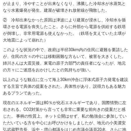
が止まり、冷やすことが出来なくなり、沸騰した冷却水が水蒸気と
なり水素爆発が発生。建屋が破壊され放射線が飛散した。
② 冷却出来なかった原因は津波により建屋が浸水し、冷却水を循
環させる電源を喪失したこと。さらに外部から電源を供給する鉄塔
が倒壊し、非常用電源も使えなかった。（鉄塔を支えていた土壌が
大地震によって崩れた）
このような状況の中で、政府は半径30km内の住民に避難を要請した
が、住民の方々の中には移動困難な方もいて、被害を大きくした。
姉川さんは大震災後、東電の原子力部門の責任者になったが、地元
の方々にご迷惑をおかけしたとの気持ちが強い。
以上のような観点に立って海上30km沖合に浮体式原子力発電を建設
する主旨で具体の提案をされた。具体性があり、説得力もある魅力
あるプランであった。
現在のエネルギー源は80％が化石エネルギーであり、国際情勢に左
右される。CO2対策から言っても非常に重要な前向きの提案だと感
じた。 事柄の性質上、ネット公開はせず、私の勉強会に参加してい
ただいている方を中心にお呼びかけをしましたが、地元の小美濃安
弘武蔵野市長、浜中・増山都議をはじめ市議会議員20名、さらに地